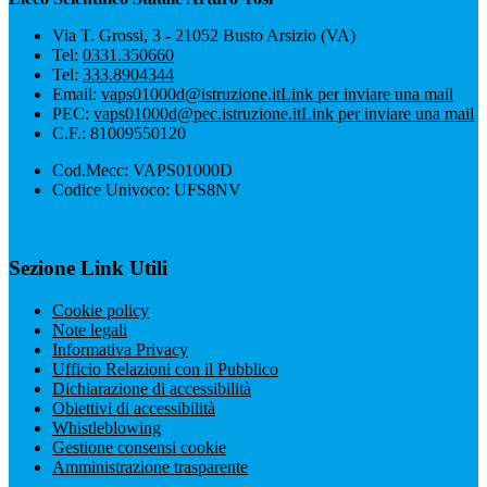
Via T. Grossi, 3 - 21052 Busto Arsizio (VA)
Tel:
0331.350660
Tel:
333.8904344
Email:
vaps01000d@istruzione.it
Link per inviare una mail
PEC:
vaps01000d@pec.istruzione.it
Link per inviare una mail
C.F.: 81009550120
Cod.Mecc: VAPS01000D
Codice Univoco: UFS8NV
Sezione Link Utili
Cookie policy
Note legali
Informativa Privacy
Ufficio Relazioni con il Pubblico
Dichiarazione di accessibilità
Obiettivi di accessibilità
Whistleblowing
Gestione consensi cookie
Amministrazione trasparente