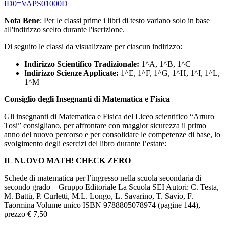
ID0=VAPS01000D
Nota Bene
: Per le classi prime i libri di testo variano solo in base
all'indirizzo scelto durante l'iscrizione.
Di seguito le classi da visualizzare per ciascun indirizzo:
Indirizzo Scientifico Tradizionale:
1^A, 1^B, 1^C
I
ndirizzo Scienze Applicate:
1^E, 1^F, 1^G, 1^H, 1^I, 1^L,
1^M
Consiglio degli Insegnanti di Matematica e Fisica
Gli insegnanti di Matematica e Fisica del Liceo scientifico “Arturo
Tosi” consigliano, per affrontare con maggior sicurezza il primo
anno del nuovo percorso e per consolidare le competenze di base, lo
svolgimento degli esercizi del libro durante l’estate:
IL NUOVO MATH! CHECK ZERO
Schede di matematica per l’ingresso nella scuola secondaria di
secondo grado – Gruppo Editoriale La Scuola SEI Autori: C. Testa,
M. Battù, P. Curletti, M.L. Longo, L. Savarino, T. Savio, F.
Taormina Volume unico ISBN 9788805078974 (pagine 144),
prezzo € 7,50