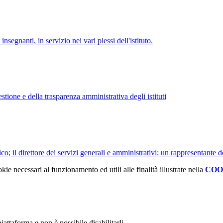
nsegnanti, in servizio nei vari plessi dell'istituto.
tione e della trasparenza amministrativa degli istituti
o; il direttore dei servizi generali e amministrativi; un rappresentante d
kie necessari al funzionamento ed utili alle finalità illustrate nella
COO
attaforma e non è possibile disabilitarli.