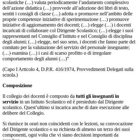
scolastiche (…) valuta periodicamente l’andamento complessivo
dell’azione didattica (…) provvede all’adozione dei libri di testo,
sentiti i consigli di classe (…) adotta o promuove nell’ambito delle
proprie competenze iniziative di sperimentazione (…) promuove
iniziative di aggiornamento dei docenti; (…) elegge (…) i docenti
incaricati di collaborare col Dirigente Scolastico; (…) elegge i suoi
rappresentanti nel Consiglio d’Istituto e nel Consiglio di disciplina
degli alunni; (…) elegge, nel suo seno, i docenti che fanno parte del
comitato per la valutazione del servizio del personale insegnante;
(…) esamina (…) i casi di scarso profitto o di irregolare
comportamento degli alunni (…)”
(Capo I Articolo 4, D.P.R. 416/1974, Provvedimenti Delegati sulla
scuola.)
Composizione
Il collegio dei docenti è composto da
tutti gli insegnanti in
servizio
in un Istituto Scolastico ed è presieduto dal Dirigente
scolastico. Quest’ultimo si incarica anche di dare esecuzione alle
delibere del Collegio.
Si riunisce in orari non coincidenti con le lezioni, su convocazione
del Dirigente scolastico o su richiesta di almeno un terzo dei suoi
componenti, ogni volta che vi siano decisioni importanti da