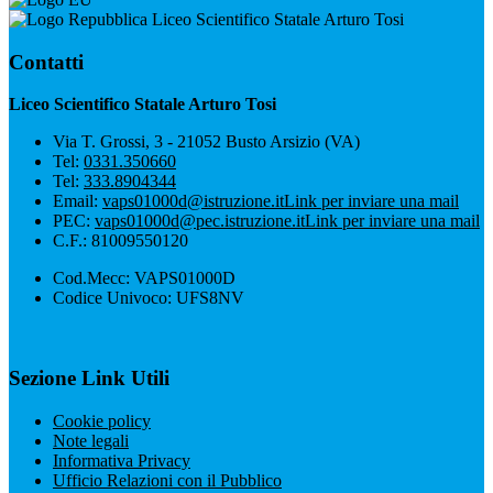
Liceo Scientifico Statale Arturo Tosi
Contatti
Liceo Scientifico Statale Arturo Tosi
Via T. Grossi, 3 - 21052 Busto Arsizio (VA)
Tel:
0331.350660
Tel:
333.8904344
Email:
vaps01000d@istruzione.it
Link per inviare una mail
PEC:
vaps01000d@pec.istruzione.it
Link per inviare una mail
C.F.: 81009550120
Cod.Mecc: VAPS01000D
Codice Univoco: UFS8NV
Sezione Link Utili
Cookie policy
Note legali
Informativa Privacy
Ufficio Relazioni con il Pubblico