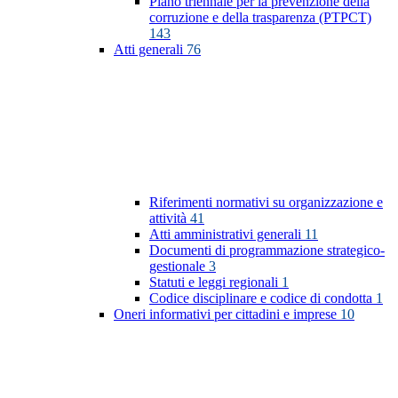
Piano triennale per la prevenzione della
corruzione e della trasparenza (PTPCT)
143
Atti generali
76
Riferimenti normativi su organizzazione e
attività
41
Atti amministrativi generali
11
Documenti di programmazione strategico-
gestionale
3
Statuti e leggi regionali
1
Codice disciplinare e codice di condotta
1
Oneri informativi per cittadini e imprese
10