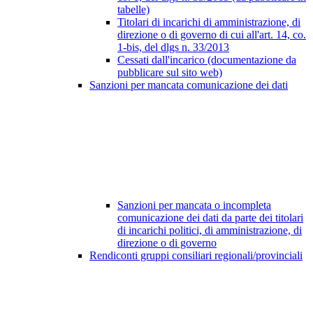
tabelle)
Titolari di incarichi di amministrazione, di
direzione o di governo di cui all'art. 14, co.
1-bis, del dlgs n. 33/2013
Cessati dall'incarico (documentazione da
pubblicare sul sito web)
Sanzioni per mancata comunicazione dei dati
Sanzioni per mancata o incompleta
comunicazione dei dati da parte dei titolari
di incarichi politici, di amministrazione, di
direzione o di governo
Rendiconti gruppi consiliari regionali/provinciali