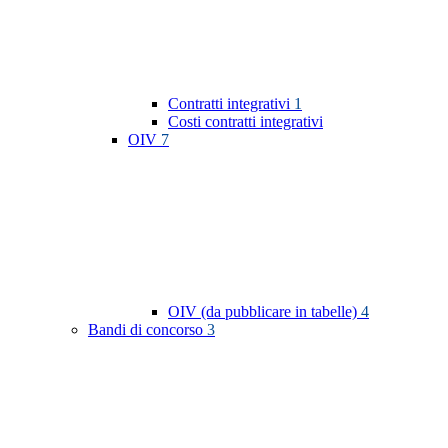
Contratti integrativi
1
Costi contratti integrativi
OIV
7
OIV (da pubblicare in tabelle)
4
Bandi di concorso
3