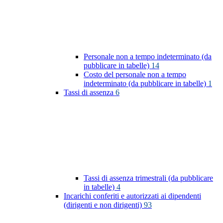
Personale non a tempo indeterminato (da
pubblicare in tabelle)
14
Costo del personale non a tempo
indeterminato (da pubblicare in tabelle)
1
Tassi di assenza
6
Tassi di assenza trimestrali (da pubblicare
in tabelle)
4
Incarichi conferiti e autorizzati ai dipendenti
(dirigenti e non dirigenti)
93