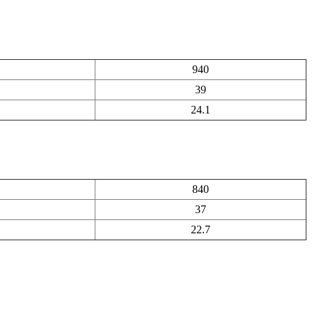
940
39
24.1
840
37
22.7