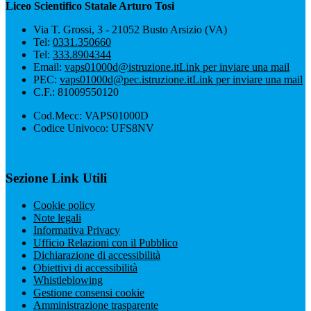
Liceo Scientifico Statale Arturo Tosi
Via T. Grossi, 3 - 21052 Busto Arsizio (VA)
Tel:
0331.350660
Tel:
333.8904344
Email:
vaps01000d@istruzione.it
Link per inviare una mail
PEC:
vaps01000d@pec.istruzione.it
Link per inviare una mail
C.F.: 81009550120
Cod.Mecc: VAPS01000D
Codice Univoco: UFS8NV
Sezione Link Utili
Cookie policy
Note legali
Informativa Privacy
Ufficio Relazioni con il Pubblico
Dichiarazione di accessibilità
Obiettivi di accessibilità
Whistleblowing
Gestione consensi cookie
Amministrazione trasparente