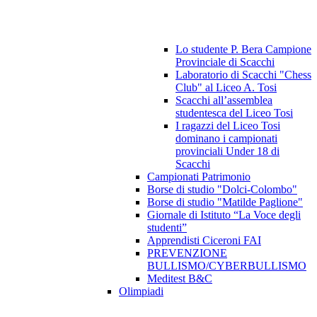
Lo studente P. Bera Campione
Provinciale di Scacchi
Laboratorio di Scacchi "Chess
Club" al Liceo A. Tosi
Scacchi all’assemblea
studentesca del Liceo Tosi
I ragazzi del Liceo Tosi
dominano i campionati
provinciali Under 18 di
Scacchi
Campionati Patrimonio
Borse di studio "Dolci-Colombo"
Borse di studio "Matilde Paglione"
Giornale di Istituto “La Voce degli
studenti”
Apprendisti Ciceroni FAI
PREVENZIONE
BULLISMO/CYBERBULLISMO
Meditest B&C
Olimpiadi