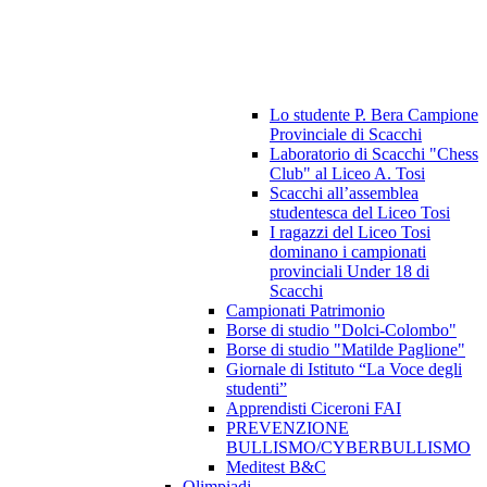
Lo studente P. Bera Campione
Provinciale di Scacchi
Laboratorio di Scacchi "Chess
Club" al Liceo A. Tosi
Scacchi all’assemblea
studentesca del Liceo Tosi
I ragazzi del Liceo Tosi
dominano i campionati
provinciali Under 18 di
Scacchi
Campionati Patrimonio
Borse di studio "Dolci-Colombo"
Borse di studio "Matilde Paglione"
Giornale di Istituto “La Voce degli
studenti”
Apprendisti Ciceroni FAI
PREVENZIONE
BULLISMO/CYBERBULLISMO
Meditest B&C
Olimpiadi