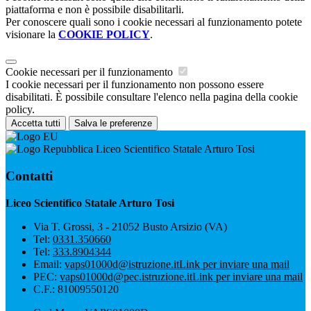
piattaforma e non è possibile disabilitarli.
Per conoscere quali sono i cookie necessari al funzionamento potete
visionare la
COOKIE POLICY
.
Cookie necessari per il funzionamento
I cookie necessari per il funzionamento non possono essere
disabilitati. È possibile consultare l'elenco nella pagina della cookie
policy.
Accetta tutti
Salva le preferenze
Liceo Scientifico Statale Arturo Tosi
Contatti
Liceo Scientifico Statale Arturo Tosi
Via T. Grossi, 3 - 21052 Busto Arsizio (VA)
Tel:
0331.350660
Tel:
333.8904344
Email:
vaps01000d@istruzione.it
Link per inviare una mail
PEC:
vaps01000d@pec.istruzione.it
Link per inviare una mail
C.F.: 81009550120