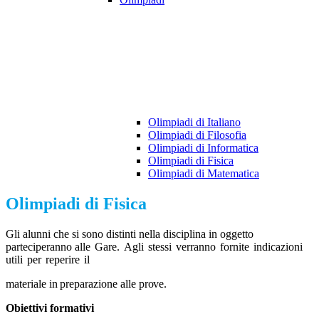
Olimpiadi di Italiano
Olimpiadi di Filosofia
Olimpiadi di Informatica
Olimpiadi di Fisica
Olimpiadi di Matematica
Olimpiadi di Fisica
Gli alunni che si sono distinti nella disciplina in oggetto
parteciperanno alle
Gare.
Agli
stessi
verranno
fornite
indicazioni
utili
per
reperire
il
materiale
in
preparazione
alle
prove.
Obiettivi formativi