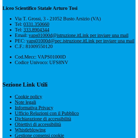
Liceo Scientifico Statale Arturo Tosi
Via T. Grossi, 3 - 21052 Busto Arsizio (VA)
Tel:
0331.350660
Tel:
333.8904344
Email:
vaps01000d@istruzione.it
Link per inviare una mail
PEC:
vaps01000d@pec.istruzione.it
Link per inviare una mail
C.F.: 81009550120
Cod.Mecc: VAPS01000D
Codice Univoco: UFS8NV
Sezione Link Utili
Cookie policy
Note legali
Informativa Privacy
Ufficio Relazioni con il Pubblico
Dichiarazione di accessibilità
Obiettivi di accessibilità
Whistleblowing
Gestione consensi cookie