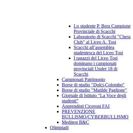
Lo studente P. Bera Campione
Provinciale di Scacchi
Laboratorio di Scacchi "Chess
Club" al Liceo A. Tosi
Scacchi all’assemblea
studentesca del Liceo Tosi
I ragazzi del Liceo Tosi
dominano i campionati
provinciali Under 18 di
Scacchi
Campionati Patrimonio
Borse di studio "Dolci-Colombo"
Borse di studio "Matilde Paglione"
Giornale di Istituto “La Voce degli
studenti”
Apprendisti Ciceroni FAI
PREVENZIONE
BULLISMO/CYBERBULLISMO
Meditest B&C
Olimpiadi