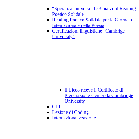
“Speranza” in versi: il 23 marzo il Reading
Poetico Solidale
Reading Poetico Solidale per la Giornata
Internazionale della Poesia
Certificazioni linguistiche "Cambrige
University"
Il Liceo riceve il Certificato di
Preparazione Center da Cambridge
University
CLIL
Lezione di Coding
Internazionalizzazione