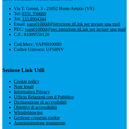
Via T. Grossi, 3 - 21052 Busto Arsizio (VA)
Tel:
0331.350660
Tel:
333.8904344
Email:
vaps01000d@istruzione.it
Link per inviare una mail
PEC:
vaps01000d@pec.istruzione.it
Link per inviare una mail
C.F.: 81009550120
Cod.Mecc: VAPS01000D
Codice Univoco: UFS8NV
Sezione Link Utili
Cookie policy
Note legali
Informativa Privacy
Ufficio Relazioni con il Pubblico
Dichiarazione di accessibilità
Obiettivi di accessibilità
Whistleblowing
Gestione consensi cookie
Amministrazione trasparente