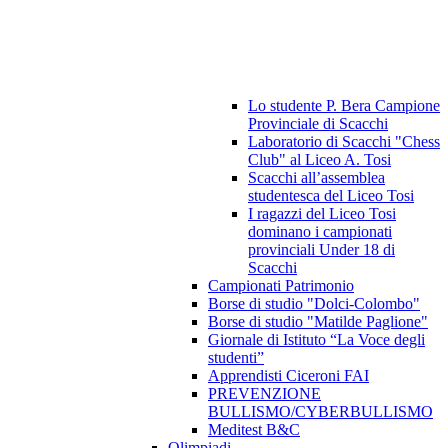
Lo studente P. Bera Campione
Provinciale di Scacchi
Laboratorio di Scacchi "Chess
Club" al Liceo A. Tosi
Scacchi all’assemblea
studentesca del Liceo Tosi
I ragazzi del Liceo Tosi
dominano i campionati
provinciali Under 18 di
Scacchi
Campionati Patrimonio
Borse di studio "Dolci-Colombo"
Borse di studio "Matilde Paglione"
Giornale di Istituto “La Voce degli
studenti”
Apprendisti Ciceroni FAI
PREVENZIONE
BULLISMO/CYBERBULLISMO
Meditest B&C
Olimpiadi