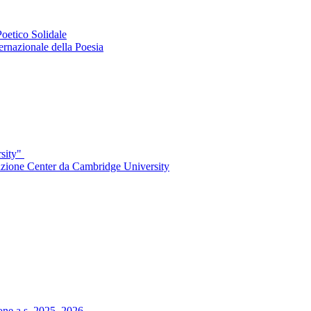
Poetico Solidale
ernazionale della Poesia
rsity"
arazione Center da Cambridge University
zione a.s. 2025–2026