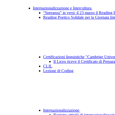
Internazionalizzazione e Intercultura
“Speranza” in versi: il 23 marzo il Reading 
Reading Poetico Solidale per la Giornata Int
Certificazioni linguistiche "Cambrige Unive
Il Liceo riceve il Certificato di Prep
CLIL
Lezione di Coding
Internazionalizzazione
Registro attività di internazionalizza