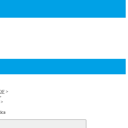
TOF
>
>
>
ica