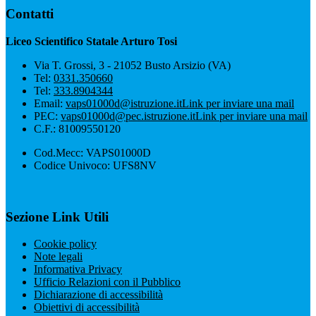
Contatti
Liceo Scientifico Statale Arturo Tosi
Via T. Grossi, 3 - 21052 Busto Arsizio (VA)
Tel:
0331.350660
Tel:
333.8904344
Email:
vaps01000d@istruzione.it
Link per inviare una mail
PEC:
vaps01000d@pec.istruzione.it
Link per inviare una mail
C.F.: 81009550120
Cod.Mecc: VAPS01000D
Codice Univoco: UFS8NV
Sezione Link Utili
Cookie policy
Note legali
Informativa Privacy
Ufficio Relazioni con il Pubblico
Dichiarazione di accessibilità
Obiettivi di accessibilità