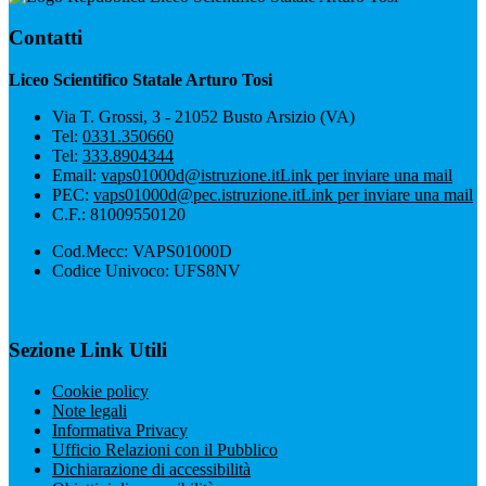
Contatti
Liceo Scientifico Statale Arturo Tosi
Via T. Grossi, 3 - 21052 Busto Arsizio (VA)
Tel:
0331.350660
Tel:
333.8904344
Email:
vaps01000d@istruzione.it
Link per inviare una mail
PEC:
vaps01000d@pec.istruzione.it
Link per inviare una mail
C.F.: 81009550120
Cod.Mecc: VAPS01000D
Codice Univoco: UFS8NV
Sezione Link Utili
Cookie policy
Note legali
Informativa Privacy
Ufficio Relazioni con il Pubblico
Dichiarazione di accessibilità