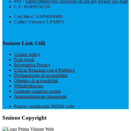
PEC:
vaps01000d@pec.istruzione.it
Link per inviare una mail
C.F.: 81009550120
Cod.Mecc: VAPS01000D
Codice Univoco: UFS8NV
Sezione Link Utili
Cookie policy
Note legali
Informativa Privacy
Ufficio Relazioni con il Pubblico
Dichiarazione di accessibilità
Obiettivi di accessibilità
Whistleblowing
Gestione consensi cookie
Amministrazione trasparente
Pagina visualizzata
260204
volte
Sezione Copyright