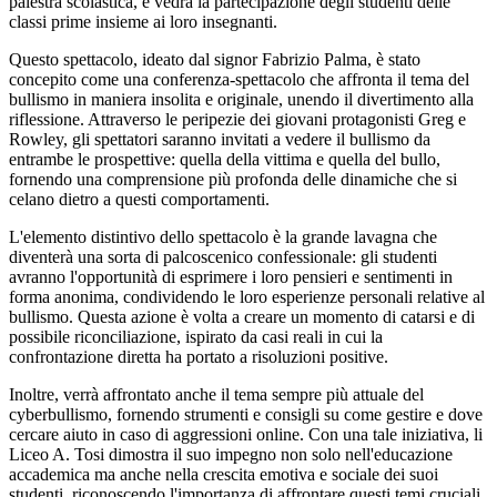
palestra scolastica, e vedrà la partecipazione degli studenti delle
classi prime insieme ai loro insegnanti.
Questo spettacolo, ideato dal signor Fabrizio Palma, è stato
concepito come una conferenza-spettacolo che affronta il tema del
bullismo in maniera insolita e originale, unendo il divertimento alla
riflessione. Attraverso le peripezie dei giovani protagonisti Greg e
Rowley, gli spettatori saranno invitati a vedere il bullismo da
entrambe le prospettive: quella della vittima e quella del bullo,
fornendo una comprensione più profonda delle dinamiche che si
celano dietro a questi comportamenti.
L'elemento distintivo dello spettacolo è la grande lavagna che
diventerà una sorta di palcoscenico confessionale: gli studenti
avranno l'opportunità di esprimere i loro pensieri e sentimenti in
forma anonima, condividendo le loro esperienze personali relative al
bullismo. Questa azione è volta a creare un momento di catarsi e di
possibile riconciliazione, ispirato da casi reali in cui la
confrontazione diretta ha portato a risoluzioni positive.
Inoltre, verrà affrontato anche il tema sempre più attuale del
cyberbullismo, fornendo strumenti e consigli su come gestire e dove
cercare aiuto in caso di aggressioni online. Con una tale iniziativa, li
Liceo A. Tosi dimostra il suo impegno non solo nell'educazione
accademica ma anche nella crescita emotiva e sociale dei suoi
studenti, riconoscendo l'importanza di affrontare questi temi cruciali