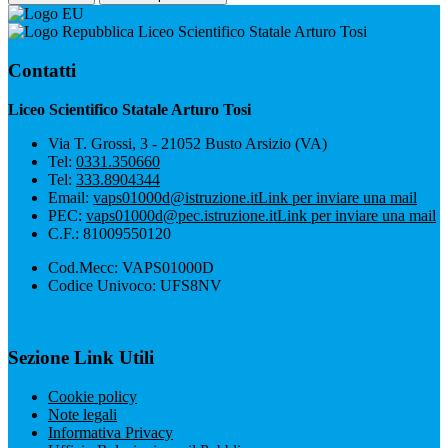
Liceo Scientifico Statale Arturo Tosi
Contatti
Liceo Scientifico Statale Arturo Tosi
Via T. Grossi, 3 - 21052 Busto Arsizio (VA)
Tel:
0331.350660
Tel:
333.8904344
Email:
vaps01000d@istruzione.it
Link per inviare una mail
PEC:
vaps01000d@pec.istruzione.it
Link per inviare una mail
C.F.: 81009550120
Cod.Mecc: VAPS01000D
Codice Univoco: UFS8NV
Sezione Link Utili
Cookie policy
Note legali
Informativa Privacy