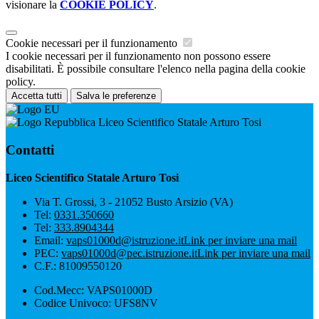
visionare la
COOKIE POLICY
.
Cookie necessari per il funzionamento
I cookie necessari per il funzionamento non possono essere
disabilitati. È possibile consultare l'elenco nella pagina della cookie
policy.
Accetta tutti
Salva le preferenze
Liceo Scientifico Statale Arturo Tosi
Contatti
Liceo Scientifico Statale Arturo Tosi
Via T. Grossi, 3 - 21052 Busto Arsizio (VA)
Tel:
0331.350660
Tel:
333.8904344
Email:
vaps01000d@istruzione.it
Link per inviare una mail
PEC:
vaps01000d@pec.istruzione.it
Link per inviare una mail
C.F.: 81009550120
Cod.Mecc: VAPS01000D
Codice Univoco: UFS8NV