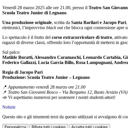
Venerdì 28 marzo 2025 alle ore 21.00, presso il
Teatro San Giovanni
Scuola Teatro Junior di Legnano
.
Una produzione originale
, scritta da
Santa Barilari e Jacopo Pari
,
elettronici, l’improvviso
black out
che blocca ogni connessione apre una
Lo spettacolo è il frutto del
corso extracurricolare di teatro
, attiva
ragazzi di diverse classi, offrendo loro l’opportunità di mettersi in gi
Sul palco:
Matilde Buratti, Alessandro Caramaschi, Leonardo Cartabia, Giul
Federico Gallazzi, Lucia Garcia Billo, Rosa Lampugnani, Andrea
Regia di Jacopo Pari
Produzione: Scuola Teatro Junior – Legnano
📍
Appuntamento venerdì 28 marzo ore 21.00
📌
Teatro San Giovanni Bosco – Via Bergamo 12, Busto Arsizio (VA)
📣 Vi aspettiamo numerosi per sostenere i nostri studenti-attori!
Notizie
Questo sito o gli strumenti terzi da questo utilizzati si avvalgono di coo
Personalizza
Rifiuta tutti
i cookies
Accetta tutti
i cookies