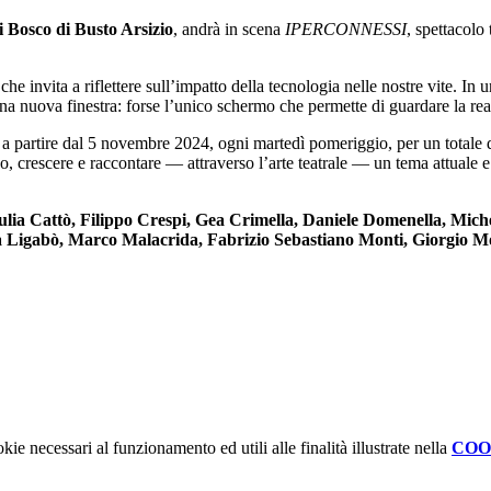
 Bosco di Busto Arsizio
, andrà in scena
IPERCONNESSI
, spettacolo
 che invita a riflettere sull’impatto della tecnologia nelle nostre vite.
 nuova finestra: forse l’unico schermo che permette di guardare la real
to a partire dal 5 novembre 2024, ogni martedì pomeriggio, per un totale
oco, crescere e raccontare — attraverso l’arte teatrale — un tema attuale e
ia Cattò, Filippo Crespi, Gea Crimella, Daniele Domenella, Michel
 Ligabò, Marco Malacrida, Fabrizio Sebastiano Monti, Giorgio Mon
kie necessari al funzionamento ed utili alle finalità illustrate nella
COO