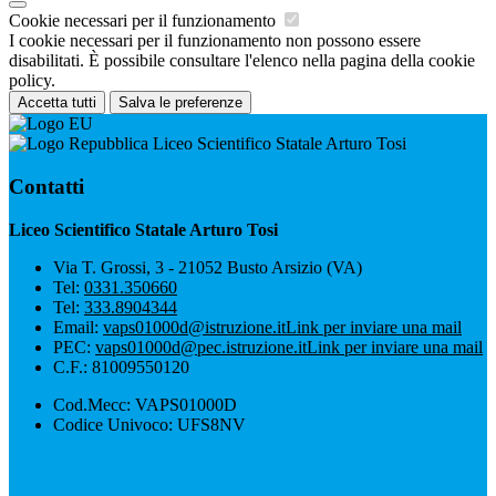
Cookie necessari per il funzionamento
I cookie necessari per il funzionamento non possono essere
disabilitati. È possibile consultare l'elenco nella pagina della cookie
policy.
Accetta tutti
Salva le preferenze
Liceo Scientifico Statale Arturo Tosi
Contatti
Liceo Scientifico Statale Arturo Tosi
Via T. Grossi, 3 - 21052 Busto Arsizio (VA)
Tel:
0331.350660
Tel:
333.8904344
Email:
vaps01000d@istruzione.it
Link per inviare una mail
PEC:
vaps01000d@pec.istruzione.it
Link per inviare una mail
C.F.: 81009550120
Cod.Mecc: VAPS01000D
Codice Univoco: UFS8NV