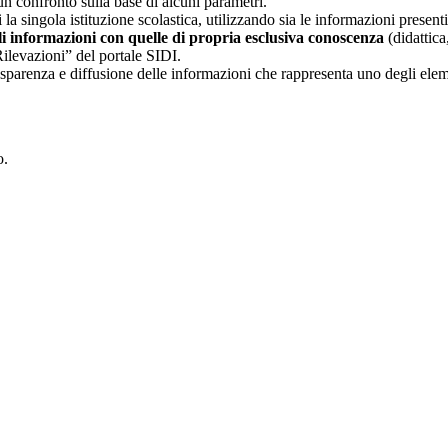
un confronto sulla base di alcuni parametri.
 la singola istituzione scolastica, utilizzando sia le informazioni present
li informazioni con quelle di propria esclusiva conoscenza
(didattica,
Rilevazioni” del portale SIDI.
asparenza e diffusione delle informazioni che rappresenta uno degli eleme
o.