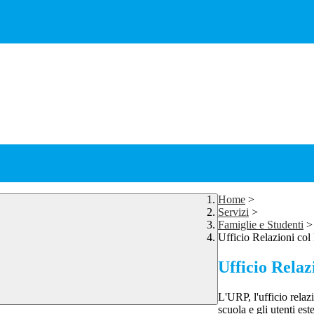
Home
>
Servizi
>
Famiglie e Studenti
>
Ufficio Relazioni col
Ufficio Relaz
L'URP, l'ufficio relazi
scuola e gli utenti est