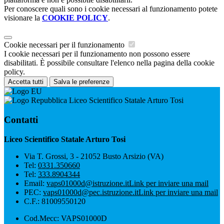
Per conoscere quali sono i cookie necessari al funzionamento potete
visionare la
COOKIE POLICY
.
Cookie necessari per il funzionamento
I cookie necessari per il funzionamento non possono essere
disabilitati. È possibile consultare l'elenco nella pagina della cookie
policy.
Accetta tutti
Salva le preferenze
Liceo Scientifico Statale Arturo Tosi
Contatti
Liceo Scientifico Statale Arturo Tosi
Via T. Grossi, 3 - 21052 Busto Arsizio (VA)
Tel:
0331.350660
Tel:
333.8904344
Email:
vaps01000d@istruzione.it
Link per inviare una mail
PEC:
vaps01000d@pec.istruzione.it
Link per inviare una mail
C.F.: 81009550120
Cod.Mecc: VAPS01000D