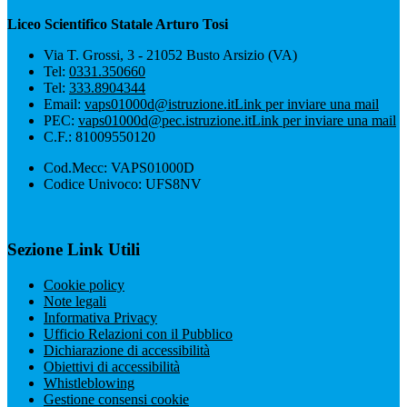
Liceo Scientifico Statale Arturo Tosi
Via T. Grossi, 3 - 21052 Busto Arsizio (VA)
Tel:
0331.350660
Tel:
333.8904344
Email:
vaps01000d@istruzione.it
Link per inviare una mail
PEC:
vaps01000d@pec.istruzione.it
Link per inviare una mail
C.F.: 81009550120
Cod.Mecc: VAPS01000D
Codice Univoco: UFS8NV
Sezione Link Utili
Cookie policy
Note legali
Informativa Privacy
Ufficio Relazioni con il Pubblico
Dichiarazione di accessibilità
Obiettivi di accessibilità
Whistleblowing
Gestione consensi cookie