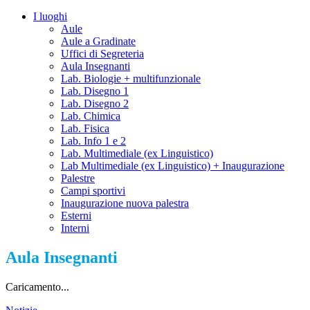
I luoghi
Aule
Aule a Gradinate
Uffici di Segreteria
Aula Insegnanti
Lab. Biologie + multifunzionale
Lab. Disegno 1
Lab. Disegno 2
Lab. Chimica
Lab. Fisica
Lab. Info 1 e 2
Lab. Multimediale (ex Linguistico)
Lab Multimediale (ex Linguistico) + Inaugurazione
Palestre
Campi sportivi
Inaugurazione nuova palestra
Esterni
Interni
Aula Insegnanti
Caricamento...