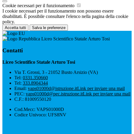
Cookie necessari per il funzionamento
I cookie necessari per il funzionamento non possono essere
disabilitati. È possibile consultare l'elenco nella pagina della cookie
policy.
Accetta tutti
Salva le preferenze
Liceo Scientifico Statale Arturo Tosi
Contatti
Liceo Scientifico Statale Arturo Tosi
Via T. Grossi, 3 - 21052 Busto Arsizio (VA)
Tel:
0331.350660
Tel:
333.8904344
Email:
vaps01000d@istruzione.it
Link per inviare una mail
PEC:
vaps01000d@pec.istruzione.it
Link per inviare una mail
C.F.: 81009550120
Cod.Mecc: VAPS01000D
Codice Univoco: UFS8NV