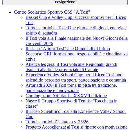
navigazione
Centro Scolastico Sportivo CSS "A.Tosi"
Basket Cup e Volley Cup: successi sportivi per il Liceo
Tosi
Tornei sportivi al Tosi: Due giornate di gioco, energia e
spirito di squadra
Il Tosi vola alla Finale nazionale dei Nuovi Giochi della
Gioventù 2026
Il Liceo “Arturo Tosi” alle Olimpiadi di Primo
Soccorso CRI: formazione, responsabilità e cittadinanza
attiva
Atletica leggera, il Tosi vola alle Regionali: grandi
risultati alla finale provinciale di Cairate
Experience Volley School Cup: per il Liceo Tosi uno
splendido percorso tra sport, partecipazione e comunità
Arturiadi 2026: il Tosi torna in pista tra tradizione,
partecipazione e innovazione
Coming soon: Arturiadi – XXXVII edizione
Nasce il Gruppo Sportivo di Tennis: “Racchetta in
classe”
Il Liceo Scientifico Tosi alla Experience Volley School
Cup
Tornei sportivi d’Istituto a.s. 25/26
Progetto Accoglienza: al Tosi si riparte con motivazione