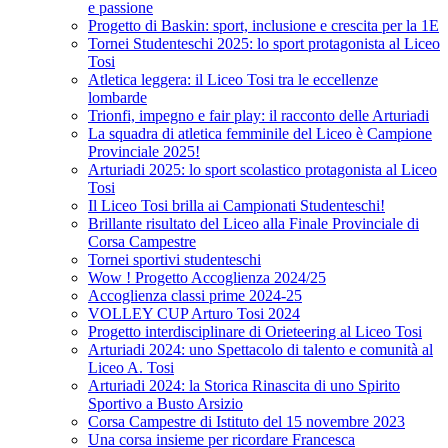
e passione
Progetto di Baskin: sport, inclusione e crescita per la 1E
Tornei Studenteschi 2025: lo sport protagonista al Liceo
Tosi
Atletica leggera: il Liceo Tosi tra le eccellenze
lombarde
Trionfi, impegno e fair play: il racconto delle Arturiadi
La squadra di atletica femminile del Liceo è Campione
Provinciale 2025!
Arturiadi 2025: lo sport scolastico protagonista al Liceo
Tosi
Il Liceo Tosi brilla ai Campionati Studenteschi!
Brillante risultato del Liceo alla Finale Provinciale di
Corsa Campestre
Tornei sportivi studenteschi
Wow ! Progetto Accoglienza 2024/25
Accoglienza classi prime 2024-25
VOLLEY CUP Arturo Tosi 2024
Progetto interdisciplinare di Orieteering al Liceo Tosi
Arturiadi 2024: uno Spettacolo di talento e comunità al
Liceo A. Tosi
Arturiadi 2024: la Storica Rinascita di uno Spirito
Sportivo a Busto Arsizio
Corsa Campestre di Istituto del 15 novembre 2023
Una corsa insieme per ricordare Francesca