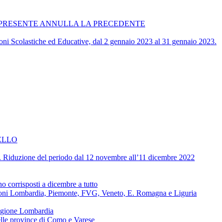
ATA. LA PRESENTE ANNULLA LA PRECEDENTE
zioni Scolastiche ed Educative, dal 2 gennaio 2023 al 31 gennaio 2023.
ELLO
ive. Riduzione del periodo dal 12 novembre all’11 dicembre 2022
corrisposti a dicembre a tutto
regioni Lombardia, Piemonte, FVG, Veneto, E. Romagna e Liguria
regione Lombardia
delle province di Como e Varese