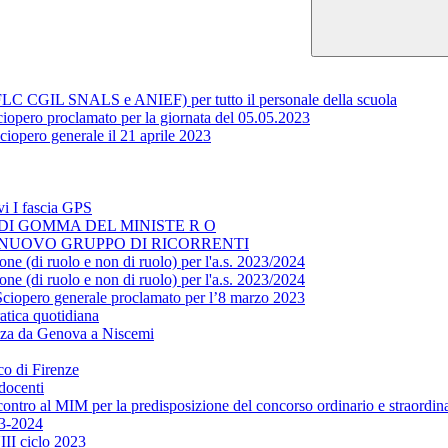
 (FLC CGIL SNALS e ANIEF) per tutto il personale della scuola
 proclamato per la giornata del 05.05.2023
iopero generale il 21 aprile 2023
vi I fascia GPS
O DI GOMMA DEL MINISTE R O
L NUOVO GRUPPO DI RICORRENTI
one (di ruolo e non di ruolo) per l'a.s. 2023/2024
one (di ruolo e non di ruolo) per l'a.s. 2023/2024
Sciopero generale proclamato per l’8 marzo 2023
atica quotidiana
azza da Genova a Niscemi
co di Firenze
docenti
ntro al MIM per la predisposizione del concorso ordinario e straordin
23-2024
II ciclo 2023