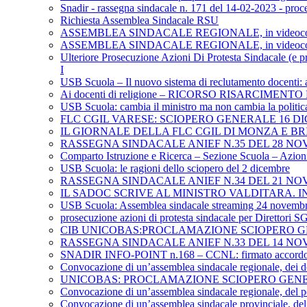
Snadir - rassegna sindacale n. 171 del 14-02-2023 - proce
Richiesta Assemblea Sindacale RSU
ASSEMBLEA SINDACALE REGIONALE, in videoconfer
ASSEMBLEA SINDACALE REGIONALE, in videoconferenza
Ulteriore Prosecuzione Azioni Di Protesta Sindacale (e pr
I
USB Scuola – Il nuovo sistema di reclutamento docenti: 
Ai docenti di religione – RICORSO RISARCIMEN
USB Scuola: cambia il ministro ma non cambia la politica
FLC CGIL VARESE: SCIOPERO GENERALE 16 D
IL GIORNALE DELLA FLC CGIL DI MONZA E B
RASSEGNA SINDACALE ANIEF N.35 DEL 28 NO
Comparto Istruzione e Ricerca – Sezione Scuola – Azioni 
USB Scuola: le ragioni dello sciopero del 2 dicembre
RASSEGNA SINDACALE ANIEF N.34 DEL 21 NO
IL SADOC SCRIVE AL MINISTRO VALDITARA. 
USB Scuola: Assemblea sindacale streaming 24 novemb
prosecuzione azioni di protesta sindacale per Direttori 
CIB UNICOBAS:PROCLAMAZIONE SCIOPERO G
RASSEGNA SINDACALE ANIEF N.33 DEL 14 NO
SNADIR INFO-POINT n.168 – CCNL: firmato accordo politi
Convocazione di un’assemblea sindacale regionale, dei d
UNICOBAS: PROCLAMAZIONE SCIOPERO GENE
Convocazione di un’assemblea sindacale regionale, del pe
Convocazione di un’assemblea sindacale provinciale, del 