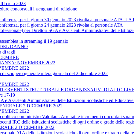
II ciclo 2023
dure concorsuali insengnanti di religione
enza, per il giorno 30 gennaio 2023 rivolta al personale 
, per il giorno 24 gennaio 2023 rivolta al personale ATA
ofessionale) per Direttori SGA e Assistenti Amministrativi delle Istitu
assemblea in streaming il 19 gennaio
TO DEL DANNO
 di tagli
ICEMBRE
RIANZA: NOVEMBRE 2022
VEMBRE 2022
di sciopero generale intera giornata del 2 dicembre 2022
VEMBRE 2022
INTERVENTI STRUTTURALI E ORGANIZZATIVI DI ALTO LIV
re 17-19
SGA e Assistenti Amministrativi delle Istituzioni Scolastiche ed Educat
ENERALE 2 DICEMBRE 2022
VEMBRE 2022
co con ministro Valditara. Arretrati e incrementi concordati saranno 
ocenti IRC delle istituzioni scolastiche di ogni ordine e grado delle 
RALE 2 DICEMBRE 2022
rsonale ATA delle istituzioni scolastiche di ogni ordine e grado della 