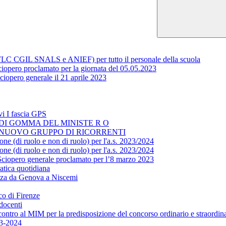
 (FLC CGIL SNALS e ANIEF) per tutto il personale della scuola
 proclamato per la giornata del 05.05.2023
iopero generale il 21 aprile 2023
vi I fascia GPS
O DI GOMMA DEL MINISTE R O
L NUOVO GRUPPO DI RICORRENTI
one (di ruolo e non di ruolo) per l'a.s. 2023/2024
one (di ruolo e non di ruolo) per l'a.s. 2023/2024
Sciopero generale proclamato per l’8 marzo 2023
atica quotidiana
azza da Genova a Niscemi
co di Firenze
docenti
ntro al MIM per la predisposizione del concorso ordinario e straordin
23-2024