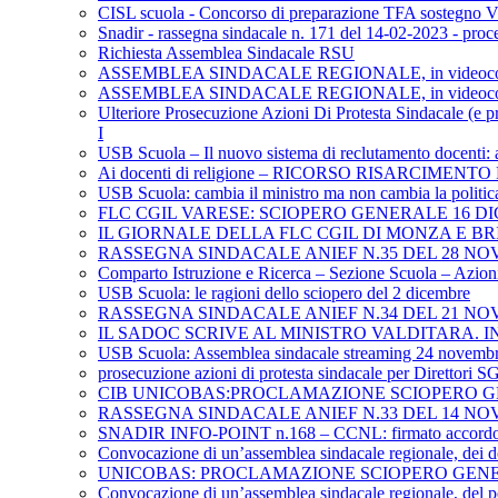
CISL scuola - Concorso di preparazione TFA sostegno VI
Snadir - rassegna sindacale n. 171 del 14-02-2023 - proce
Richiesta Assemblea Sindacale RSU
ASSEMBLEA SINDACALE REGIONALE, in videoconfer
ASSEMBLEA SINDACALE REGIONALE, in videoconferenza
Ulteriore Prosecuzione Azioni Di Protesta Sindacale (e pr
I
USB Scuola – Il nuovo sistema di reclutamento docenti: 
Ai docenti di religione – RICORSO RISARCIMEN
USB Scuola: cambia il ministro ma non cambia la politica
FLC CGIL VARESE: SCIOPERO GENERALE 16 D
IL GIORNALE DELLA FLC CGIL DI MONZA E B
RASSEGNA SINDACALE ANIEF N.35 DEL 28 NO
Comparto Istruzione e Ricerca – Sezione Scuola – Azioni 
USB Scuola: le ragioni dello sciopero del 2 dicembre
RASSEGNA SINDACALE ANIEF N.34 DEL 21 NO
IL SADOC SCRIVE AL MINISTRO VALDITARA. 
USB Scuola: Assemblea sindacale streaming 24 novemb
prosecuzione azioni di protesta sindacale per Direttori 
CIB UNICOBAS:PROCLAMAZIONE SCIOPERO G
RASSEGNA SINDACALE ANIEF N.33 DEL 14 NO
SNADIR INFO-POINT n.168 – CCNL: firmato accordo politi
Convocazione di un’assemblea sindacale regionale, dei d
UNICOBAS: PROCLAMAZIONE SCIOPERO GENE
Convocazione di un’assemblea sindacale regionale, del pe