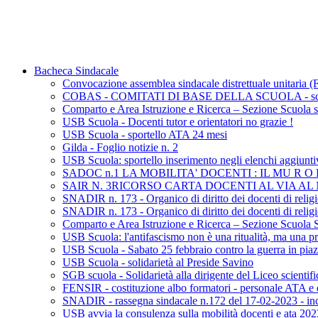
Bacheca Sindacale
Convocazione assemblea sindacale distrettuale unitaria
COBAS - COMITATI DI BASE DELLA SCUOLA - sciopero
Comparto e Area Istruzione e Ricerca – Sezione Scuola sc
USB Scuola - Docenti tutor e orientatori no grazie !
USB Scuola - sportello ATA 24 mesi
Gilda - Foglio notizie n. 2
USB Scuola: sportello inserimento negli elenchi aggiunti
SADOC n.1 LA MOBILITA' DOCENTI : IL MU R 
SAIR N. 3RICORSO CARTA DOCENTI AL VIA A
SNADIR n. 173 - Organico di diritto dei docenti di religi
SNADIR n. 173 - Organico di diritto dei docenti di religi
Comparto e Area Istruzione e Ricerca – Sezione Scuola 
USB Scuola: l'antifascismo non è una ritualità, ma una pr
USB Scuola - Sabato 25 febbraio contro la guerra in pi
USB Scuola - solidarietà al Preside Savino
SGB scuola - Solidarietà alla dirigente del Liceo scientifi
FENSIR - costituzione albo formatori - personale ATA e 
SNADIR - rassegna sindacale n.172 del 17-02-2023 - inco
USB avvia la consulenza sulla mobilità docenti e ata 20