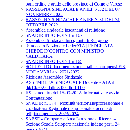
ogni ordine e grado delle province di Como e Varese
RASSEGNA SINDACALE ANIEF N.32 DEL 07
NOVEMBRE 2022
RASSEGNA SINDACALE ANIEF N.31 DEL 31
OTTOBRE 2022
Assemblea sindacale insegnanti di religione
SNADIR INFO-POINT n.167
Assemblea Sindacale Insegnanti di Religione
[Sindacato Nazionale FederATA] FEDER.ATA
CHIEDE INCONTRO CON MINISTRO
VALDITARA
SNADIR INFO-POINT n.165
SOLLECITO documentazione analitica compensi FIS,
MOF e VARI a.s. 2021-2022
Richiesta Assemblea Sindacale
ASSEMBLEA SINDACALE Docente e ATA il
04/10/2022 dalle 8:00 alle 10:00
RSU-Incontro del 15-09-2022- Informativa e avvio
Contrattazione
SNADIR n. 174 - Mobilità territoriale/professionale e
Graduatoria Regionale del personale docente di
religione per l'a.s. 2023/2024
SAESE - Comparto e Area Istruzione e Ricerca –
Sezione Scuola Sciopero nazionale indetto per il 24
marzo 2023