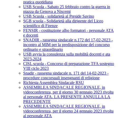
pratica quotidiana
USB Scuola - Sabato 25 febbraio contro la guerra in
piazza da Genova a Niscemi
USB Scuola - solidarietà al Preside Savino
SGB scuola - Solidarietà alla dirigente del Liceo
scientifico di Firenze
FENSIR - costituzione albo formatori - personale ATA
e docenti
SNADIR - rassegna sindacale n.172 del 17-02-2023 -
incontro al MIM per la predisposizione del concorso
ordinario e straordinario
USB avvia la consulenza sulla mobilità docenti e ata
2023-2024
CISL scuola - Concorso di preparazione TFA sostegno
VIII ciclo 2023
Snadir - rassegna sindacale n. 171 del 14-02-2023 -
procedure concorsuali insengnanti di religione
Richiesta Assemblea Sindacale RSU
ASSEMBLEA SINDACALE REGIONALE, in
videoconferenza, per il giorno 30 gennaio 2023 rivolta
al personale ATA. LA PRESENTE ANNULLA LA
PRECEDENTE
ASSEMBLEA SINDACALE REGIONALE, in
videoconferenza, per il giorno 24 gennaio 2023 rivolta
al personale ATA