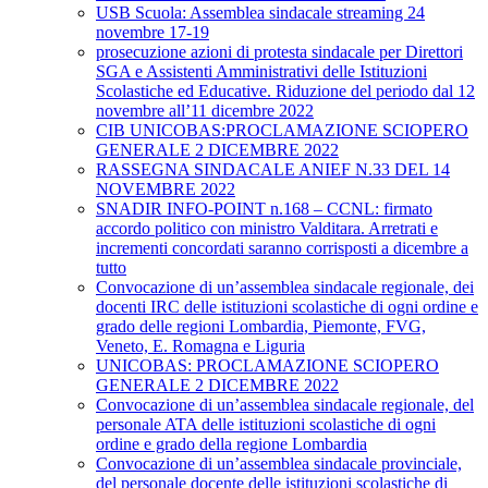
USB Scuola: Assemblea sindacale streaming 24
novembre 17-19
prosecuzione azioni di protesta sindacale per Direttori
SGA e Assistenti Amministrativi delle Istituzioni
Scolastiche ed Educative. Riduzione del periodo dal 12
novembre all’11 dicembre 2022
CIB UNICOBAS:PROCLAMAZIONE SCIOPERO
GENERALE 2 DICEMBRE 2022
RASSEGNA SINDACALE ANIEF N.33 DEL 14
NOVEMBRE 2022
SNADIR INFO-POINT n.168 – CCNL: firmato
accordo politico con ministro Valditara. Arretrati e
incrementi concordati saranno corrisposti a dicembre a
tutto
Convocazione di un’assemblea sindacale regionale, dei
docenti IRC delle istituzioni scolastiche di ogni ordine e
grado delle regioni Lombardia, Piemonte, FVG,
Veneto, E. Romagna e Liguria
UNICOBAS: PROCLAMAZIONE SCIOPERO
GENERALE 2 DICEMBRE 2022
Convocazione di un’assemblea sindacale regionale, del
personale ATA delle istituzioni scolastiche di ogni
ordine e grado della regione Lombardia
Convocazione di un’assemblea sindacale provinciale,
del personale docente delle istituzioni scolastiche di