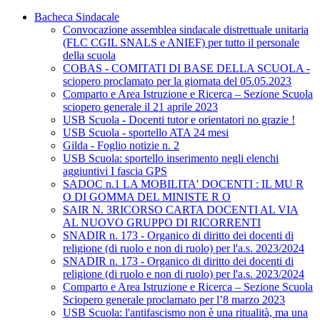
Bacheca Sindacale
Convocazione assemblea sindacale distrettuale unitaria
(FLC CGIL SNALS e ANIEF) per tutto il personale
della scuola
COBAS - COMITATI DI BASE DELLA SCUOLA -
sciopero proclamato per la giornata del 05.05.2023
Comparto e Area Istruzione e Ricerca – Sezione Scuola
sciopero generale il 21 aprile 2023
USB Scuola - Docenti tutor e orientatori no grazie !
USB Scuola - sportello ATA 24 mesi
Gilda - Foglio notizie n. 2
USB Scuola: sportello inserimento negli elenchi
aggiuntivi I fascia GPS
SADOC n.1 LA MOBILITA' DOCENTI : IL MU R
O DI GOMMA DEL MINISTE R O
SAIR N. 3RICORSO CARTA DOCENTI AL VIA
AL NUOVO GRUPPO DI RICORRENTI
SNADIR n. 173 - Organico di diritto dei docenti di
religione (di ruolo e non di ruolo) per l'a.s. 2023/2024
SNADIR n. 173 - Organico di diritto dei docenti di
religione (di ruolo e non di ruolo) per l'a.s. 2023/2024
Comparto e Area Istruzione e Ricerca – Sezione Scuola
Sciopero generale proclamato per l’8 marzo 2023
USB Scuola: l'antifascismo non è una ritualità, ma una