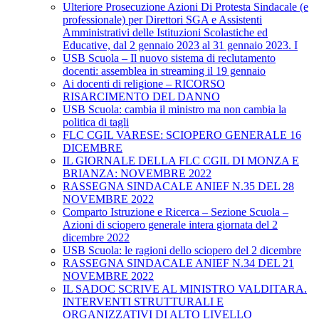
Ulteriore Prosecuzione Azioni Di Protesta Sindacale (e
professionale) per Direttori SGA e Assistenti
Amministrativi delle Istituzioni Scolastiche ed
Educative, dal 2 gennaio 2023 al 31 gennaio 2023. I
USB Scuola – Il nuovo sistema di reclutamento
docenti: assemblea in streaming il 19 gennaio
Ai docenti di religione – RICORSO
RISARCIMENTO DEL DANNO
USB Scuola: cambia il ministro ma non cambia la
politica di tagli
FLC CGIL VARESE: SCIOPERO GENERALE 16
DICEMBRE
IL GIORNALE DELLA FLC CGIL DI MONZA E
BRIANZA: NOVEMBRE 2022
RASSEGNA SINDACALE ANIEF N.35 DEL 28
NOVEMBRE 2022
Comparto Istruzione e Ricerca – Sezione Scuola –
Azioni di sciopero generale intera giornata del 2
dicembre 2022
USB Scuola: le ragioni dello sciopero del 2 dicembre
RASSEGNA SINDACALE ANIEF N.34 DEL 21
NOVEMBRE 2022
IL SADOC SCRIVE AL MINISTRO VALDITARA.
INTERVENTI STRUTTURALI E
ORGANIZZATIVI DI ALTO LIVELLO