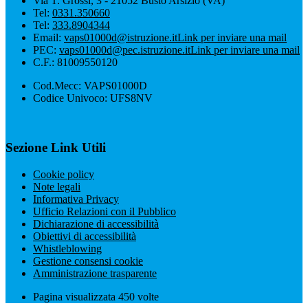
Via T. Grossi, 3 - 21052 Busto Arsizio (VA)
Tel:
0331.350660
Tel:
333.8904344
Email:
vaps01000d@istruzione.it
Link per inviare una mail
PEC:
vaps01000d@pec.istruzione.it
Link per inviare una mail
C.F.: 81009550120
Cod.Mecc: VAPS01000D
Codice Univoco: UFS8NV
Sezione Link Utili
Cookie policy
Note legali
Informativa Privacy
Ufficio Relazioni con il Pubblico
Dichiarazione di accessibilità
Obiettivi di accessibilità
Whistleblowing
Gestione consensi cookie
Amministrazione trasparente
Pagina visualizzata
450
volte