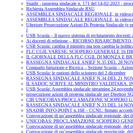
Snadir - rassegna sindacale n. 171 del 14-02-2023 - proce
Richiesta Assemblea Sindacale RSU
ASSEMBLEA SINDACALE REGIONALE, in videoconfer
ASSEMBLEA SINDACALE REGIONALE, in videoconferenza
Ulteriore Prosecuzione Azioni Di Protesta Sindacale (e pr
I
USB Scuola – Il nuovo sistema di reclutamento docenti: 
Ai docenti di religione – RICORSO RISARCIMEN
USB Scuola: cambia il ministro ma non cambia la politica
FLC CGIL VARESE: SCIOPERO GENERALE 16 D
IL GIORNALE DELLA FLC CGIL DI MONZA E B
RASSEGNA SINDACALE ANIEF N.35 DEL 28 NO
Comparto Istruzione e Ricerca – Sezione Scuola – Azioni 
USB Scuola: le ragioni dello sciopero del 2 dicembre
RASSEGNA SINDACALE ANIEF N.34 DEL 21 NO
IL SADOC SCRIVE AL MINISTRO VALDITARA. 
USB Scuola: Assemblea sindacale streaming 24 novemb
prosecuzione azioni di protesta sindacale per Direttori 
CIB UNICOBAS:PROCLAMAZIONE SCIOPERO G
RASSEGNA SINDACALE ANIEF N.33 DEL 14 NO
SNADIR INFO-POINT n.168 – CCNL: firmato accordo politi
Convocazione di un’assemblea sindacale regionale, dei d
UNICOBAS: PROCLAMAZIONE SCIOPERO GENE
Convocazione di un’assemblea sindacale regionale, del pe
Convocazione di un’assemblea sindacale provinciale, del 