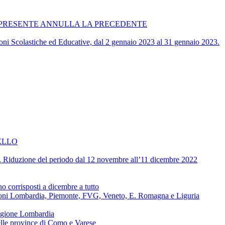
ATA. LA PRESENTE ANNULLA LA PRECEDENTE
zioni Scolastiche ed Educative, dal 2 gennaio 2023 al 31 gennaio 2023.
ELLO
ive. Riduzione del periodo dal 12 novembre all’11 dicembre 2022
corrisposti a dicembre a tutto
regioni Lombardia, Piemonte, FVG, Veneto, E. Romagna e Liguria
regione Lombardia
delle province di Como e Varese