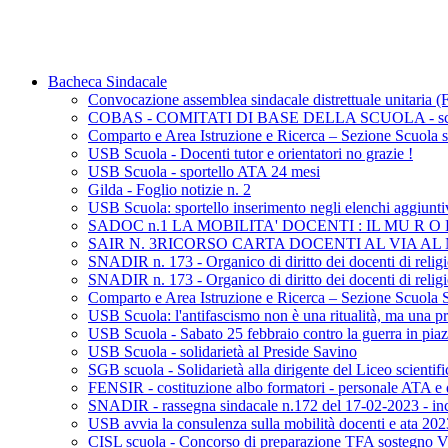
Bacheca Sindacale
Convocazione assemblea sindacale distrettuale unitaria
COBAS - COMITATI DI BASE DELLA SCUOLA - sciopero
Comparto e Area Istruzione e Ricerca – Sezione Scuola sc
USB Scuola - Docenti tutor e orientatori no grazie !
USB Scuola - sportello ATA 24 mesi
Gilda - Foglio notizie n. 2
USB Scuola: sportello inserimento negli elenchi aggiunti
SADOC n.1 LA MOBILITA' DOCENTI : IL MU R 
SAIR N. 3RICORSO CARTA DOCENTI AL VIA A
SNADIR n. 173 - Organico di diritto dei docenti di religi
SNADIR n. 173 - Organico di diritto dei docenti di religi
Comparto e Area Istruzione e Ricerca – Sezione Scuola 
USB Scuola: l'antifascismo non è una ritualità, ma una pr
USB Scuola - Sabato 25 febbraio contro la guerra in pi
USB Scuola - solidarietà al Preside Savino
SGB scuola - Solidarietà alla dirigente del Liceo scientifi
FENSIR - costituzione albo formatori - personale ATA e 
SNADIR - rassegna sindacale n.172 del 17-02-2023 - inco
USB avvia la consulenza sulla mobilità docenti e ata 20
CISL scuola - Concorso di preparazione TFA sostegno VI