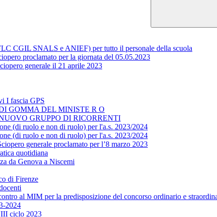
 (FLC CGIL SNALS e ANIEF) per tutto il personale della scuola
 proclamato per la giornata del 05.05.2023
iopero generale il 21 aprile 2023
vi I fascia GPS
O DI GOMMA DEL MINISTE R O
L NUOVO GRUPPO DI RICORRENTI
one (di ruolo e non di ruolo) per l'a.s. 2023/2024
one (di ruolo e non di ruolo) per l'a.s. 2023/2024
Sciopero generale proclamato per l’8 marzo 2023
atica quotidiana
azza da Genova a Niscemi
co di Firenze
docenti
ntro al MIM per la predisposizione del concorso ordinario e straordin
23-2024
II ciclo 2023