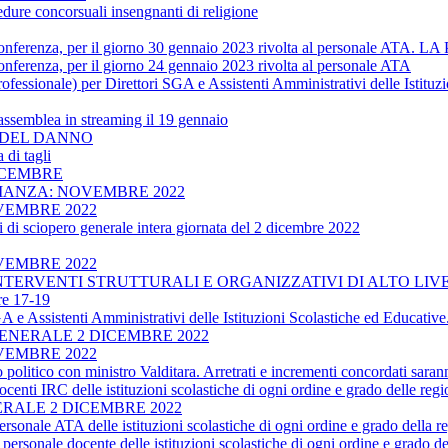
dure concorsuali insengnanti di religione
enza, per il giorno 30 gennaio 2023 rivolta al personale 
, per il giorno 24 gennaio 2023 rivolta al personale ATA
ofessionale) per Direttori SGA e Assistenti Amministrativi delle Istitu
assemblea in streaming il 19 gennaio
TO DEL DANNO
 di tagli
ICEMBRE
RIANZA: NOVEMBRE 2022
VEMBRE 2022
di sciopero generale intera giornata del 2 dicembre 2022
VEMBRE 2022
INTERVENTI STRUTTURALI E ORGANIZZATIVI DI ALTO LIV
re 17-19
SGA e Assistenti Amministrativi delle Istituzioni Scolastiche ed Educat
ENERALE 2 DICEMBRE 2022
VEMBRE 2022
co con ministro Valditara. Arretrati e incrementi concordati saranno 
ocenti IRC delle istituzioni scolastiche di ogni ordine e grado delle 
RALE 2 DICEMBRE 2022
rsonale ATA delle istituzioni scolastiche di ogni ordine e grado della 
personale docente delle istituzioni scolastiche di ogni ordine e grado 