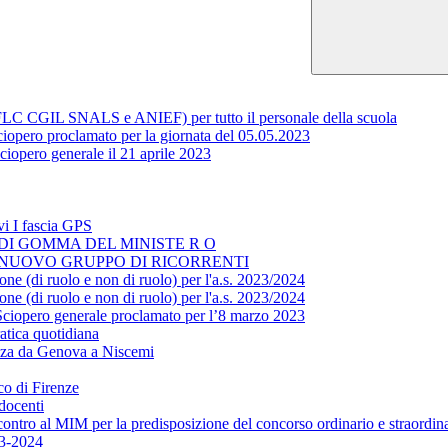
 (FLC CGIL SNALS e ANIEF) per tutto il personale della scuola
 proclamato per la giornata del 05.05.2023
iopero generale il 21 aprile 2023
vi I fascia GPS
O DI GOMMA DEL MINISTE R O
L NUOVO GRUPPO DI RICORRENTI
one (di ruolo e non di ruolo) per l'a.s. 2023/2024
one (di ruolo e non di ruolo) per l'a.s. 2023/2024
Sciopero generale proclamato per l’8 marzo 2023
atica quotidiana
azza da Genova a Niscemi
co di Firenze
docenti
ntro al MIM per la predisposizione del concorso ordinario e straordin
23-2024