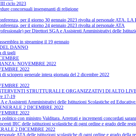
II ciclo 2023
dure concorsuali insengnanti di religione
enza, per il giorno 30 gennaio 2023 rivolta al personale 
, per il giorno 24 gennaio 2023 rivolta al personale ATA
ofessionale) per Direttori SGA e Assistenti Amministrativi delle Istitu
assemblea in streaming il 19 gennaio
TO DEL DANNO
 di tagli
ICEMBRE
RIANZA: NOVEMBRE 2022
VEMBRE 2022
di sciopero generale intera giornata del 2 dicembre 2022
VEMBRE 2022
INTERVENTI STRUTTURALI E ORGANIZZATIVI DI ALTO LIV
re 17-19
SGA e Assistenti Amministrativi delle Istituzioni Scolastiche ed Educat
ENERALE 2 DICEMBRE 2022
VEMBRE 2022
co con ministro Valditara. Arretrati e incrementi concordati saranno 
ocenti IRC delle istituzioni scolastiche di ogni ordine e grado delle 
RALE 2 DICEMBRE 2022
rsonale ATA delle istituzioni scolastiche di ogni ordine e grado della 