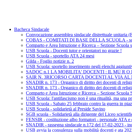
Bacheca Sindacale
Convocazione assemblea sindacale distrettuale unitaria
COBAS - COMITATI DI BASE DELLA SCUOLA - sciopero
Comparto e Area Istruzione e Ricerca – Sezione Scuola sc
USB Scuola - Docenti tutor e orientatori no grazie !
USB Scuola - sportello ATA 24 mesi
Gilda - Foglio notizie n. 2
USB Scuola: sportello inserimento negli elenchi aggiunti
SADOC n.1 LA MOBILITA' DOCENTI : IL MU R 
SAIR N. 3RICORSO CARTA DOCENTI AL VIA A
SNADIR n. 173 - Organico di diritto dei docenti di religi
SNADIR n. 173 - Organico di diritto dei docenti di religi
Comparto e Area Istruzione e Ricerca – Sezione Scuola 
USB Scuola: l'antifascismo non è una ritualità, ma una pr
USB Scuola - Sabato 25 febbraio contro la guerra in pi
USB Scuola - solidarietà al Preside Savino
SGB scuola - Solidarietà alla dirigente del Liceo scientifi
FENSIR - costituzione albo formatori - personale ATA e 
SNADIR - rassegna sindacale n.172 del 17-02-2023 - inco
USB avvia la consulenza sulla mobilità docenti e ata 20