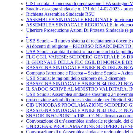
CISL scuola - Concorso di preparazione TFA sostegno VI
Snadir - rassegna sindacale n. 171 del 14-02-2023 - proce
Richiesta Assemblea Sindacale RSU
ASSEMBLEA SINDACALE REGIONALE, in videoconfer
ASSEMBLEA SINDACALE REGIONALE, in videoconferenza
Ulteriore Prosecuzione Azioni Di Protesta Sindacale (e pr
I
USB Scuola – Il nuovo sistema di reclutamento docenti: 
Ai docenti di religione – RICORSO RISARCIMEN
USB Scuola: cambia il ministro ma non cambia la politica
FLC CGIL VARESE: SCIOPERO GENERALE 16 D
IL GIORNALE DELLA FLC CGIL DI MONZA E B
RASSEGNA SINDACALE ANIEF N.35 DEL 28 NO
Comparto Istruzione e Ricerca – Sezione Scuola – Azioni 
USB Scuola: le ragioni dello sciopero del 2 dicembre
RASSEGNA SINDACALE ANIEF N.34 DEL 21 NO
IL SADOC SCRIVE AL MINISTRO VALDITARA. 
USB Scuola: Assemblea sindacale streaming 24 novemb
prosecuzione azioni di protesta sindacale per Direttori 
CIB UNICOBAS:PROCLAMAZIONE SCIOPERO G
RASSEGNA SINDACALE ANIEF N.33 DEL 14 NO
SNADIR INFO-POINT n.168 – CCNL: firmato accordo politi
Convocazione di un’assemblea sindacale regionale, dei d
UNICOBAS: PROCLAMAZIONE SCIOPERO GENE
Convocazione di un’assemblea sindacale regionale, del pe