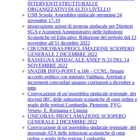
INTERVENTI STRUTTURALI E
ORGANIZZATIVI DI ALTO LIVELLO
USB Scuola: Assemblea sindacale streaming 24
novembre 17-19
prosecuzione azioni di protesta sindacale per Direttori
SGA e Assistenti Amministrativi delle Istituzioni
Scolastiche ed Educative. Riduzione del periodo dal 12
novembre all’11 dicembre 2022
CIB UNICOBAS:PROCLAMAZIONE SCIOPERO
GENERALE 2 DICEMBRE 2022
RASSEGNA SINDACALE ANIEF N.33 DEL 14
NOVEMBRE 2022
SNADIR INFO-POINT n.168 – CCNL: firmato
accordo politico con ministro Valditara. Arretrati e
incrementi concordati saranno corrisposti a dicembre a
tutto
Convocazione di un’assemblea sindacale regionale, dei
docenti IRC delle istituzioni scolastiche di ogni ordine e
grado delle regioni Lombardia, Piemonte, FVG,
Veneto, E. Romagna e Liguria
UNICOBAS: PROCLAMAZIONE SCIOPERO
GENERALE 2 DICEMBRE 2022
Convocazione di un’assemblea sindacale regionale, del
personale ATA delle istituzioni scolastiche di ogni
ordine e grado della regione Lombardia