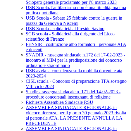
Sciopero generale proclamato per l’8 marzo 2023
USB Scuola: l'antifascismo non è una ritualità, ma una
pratica quotidiana
USB Scuola - Sabato 25 febbraio contro la guerra in
piazza da Genova a Niscemi
USB Scuola - solidarietà al Preside Savino
SGB scuola - Solidarietà alla dirigente del Liceo
scientifico di Firenze
FENSIR - costituzione albo formatori - personale ATA
e docenti
SNADIR - rassegna sindacale n.172 del 17-02-2023 -
incontro al MIM per la predisposizione del concorso
ordinario e straordinario
USB avvia la consulenza sulla mobilità docenti e ata
2023-2024
CISL scuola - Concorso di preparazione TFA sostegno
VIII ciclo 2023
Snadir - rassegna sindacale n. 171 del 14-02-2023 -
procedure concorsuali insengnanti di religione
Richiesta Assemblea Sindacale RSU
ASSEMBLEA SINDACALE REGIONALE, in
videoconferenza, per il giorno 30 gennaio 2023 rivolta
al personale ATA. LA PRESENTE ANNULLA LA
PRECEDENTE
ASSEMBLEA SINDACALE REGIONALE, in