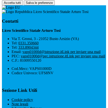
Accetta tutti
Salva le preferenze
Liceo Scientifico Statale Arturo Tosi
Contatti
Liceo Scientifico Statale Arturo Tosi
Via T. Grossi, 3 - 21052 Busto Arsizio (VA)
Tel:
0331.350660
Tel:
333.8904344
Email:
vaps01000d@istruzione.it
Link per inviare una mail
PEC:
vaps01000d@pec.istruzione.it
Link per inviare una mail
C.F.: 81009550120
Cod.Mecc: VAPS01000D
Codice Univoco: UFS8NV
Sezione Link Utili
Cookie policy
Note legali