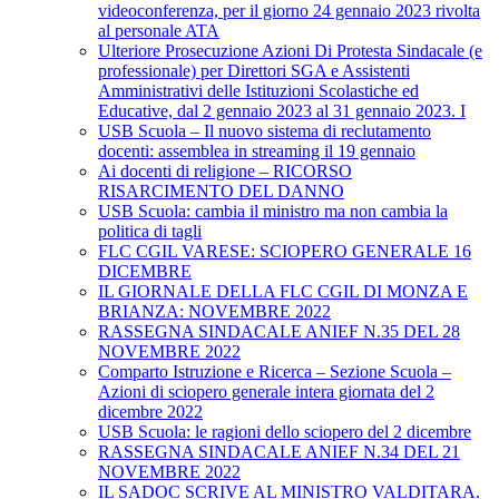
videoconferenza, per il giorno 24 gennaio 2023 rivolta
al personale ATA
Ulteriore Prosecuzione Azioni Di Protesta Sindacale (e
professionale) per Direttori SGA e Assistenti
Amministrativi delle Istituzioni Scolastiche ed
Educative, dal 2 gennaio 2023 al 31 gennaio 2023. I
USB Scuola – Il nuovo sistema di reclutamento
docenti: assemblea in streaming il 19 gennaio
Ai docenti di religione – RICORSO
RISARCIMENTO DEL DANNO
USB Scuola: cambia il ministro ma non cambia la
politica di tagli
FLC CGIL VARESE: SCIOPERO GENERALE 16
DICEMBRE
IL GIORNALE DELLA FLC CGIL DI MONZA E
BRIANZA: NOVEMBRE 2022
RASSEGNA SINDACALE ANIEF N.35 DEL 28
NOVEMBRE 2022
Comparto Istruzione e Ricerca – Sezione Scuola –
Azioni di sciopero generale intera giornata del 2
dicembre 2022
USB Scuola: le ragioni dello sciopero del 2 dicembre
RASSEGNA SINDACALE ANIEF N.34 DEL 21
NOVEMBRE 2022
IL SADOC SCRIVE AL MINISTRO VALDITARA.