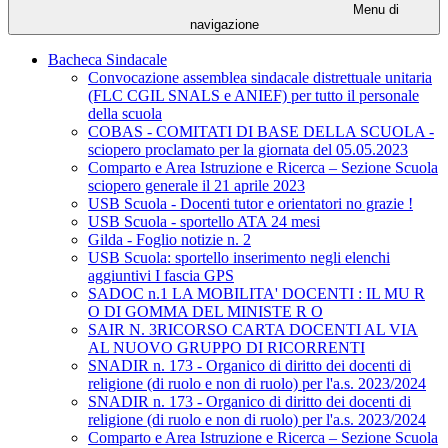
Menu di
navigazione
Bacheca Sindacale
Convocazione assemblea sindacale distrettuale unitaria
(FLC CGIL SNALS e ANIEF) per tutto il personale
della scuola
COBAS - COMITATI DI BASE DELLA SCUOLA -
sciopero proclamato per la giornata del 05.05.2023
Comparto e Area Istruzione e Ricerca – Sezione Scuola
sciopero generale il 21 aprile 2023
USB Scuola - Docenti tutor e orientatori no grazie !
USB Scuola - sportello ATA 24 mesi
Gilda - Foglio notizie n. 2
USB Scuola: sportello inserimento negli elenchi
aggiuntivi I fascia GPS
SADOC n.1 LA MOBILITA' DOCENTI : IL MU R
O DI GOMMA DEL MINISTE R O
SAIR N. 3RICORSO CARTA DOCENTI AL VIA
AL NUOVO GRUPPO DI RICORRENTI
SNADIR n. 173 - Organico di diritto dei docenti di
religione (di ruolo e non di ruolo) per l'a.s. 2023/2024
SNADIR n. 173 - Organico di diritto dei docenti di
religione (di ruolo e non di ruolo) per l'a.s. 2023/2024
Comparto e Area Istruzione e Ricerca – Sezione Scuola