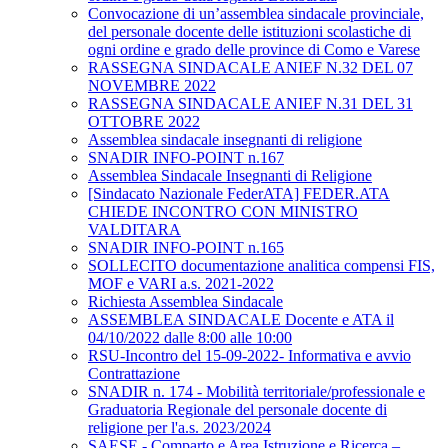
Convocazione di un’assemblea sindacale provinciale,
del personale docente delle istituzioni scolastiche di
ogni ordine e grado delle province di Como e Varese
RASSEGNA SINDACALE ANIEF N.32 DEL 07
NOVEMBRE 2022
RASSEGNA SINDACALE ANIEF N.31 DEL 31
OTTOBRE 2022
Assemblea sindacale insegnanti di religione
SNADIR INFO-POINT n.167
Assemblea Sindacale Insegnanti di Religione
[Sindacato Nazionale FederATA] FEDER.ATA
CHIEDE INCONTRO CON MINISTRO
VALDITARA
SNADIR INFO-POINT n.165
SOLLECITO documentazione analitica compensi FIS,
MOF e VARI a.s. 2021-2022
Richiesta Assemblea Sindacale
ASSEMBLEA SINDACALE Docente e ATA il
04/10/2022 dalle 8:00 alle 10:00
RSU-Incontro del 15-09-2022- Informativa e avvio
Contrattazione
SNADIR n. 174 - Mobilità territoriale/professionale e
Graduatoria Regionale del personale docente di
religione per l'a.s. 2023/2024
SAESE - Comparto e Area Istruzione e Ricerca –