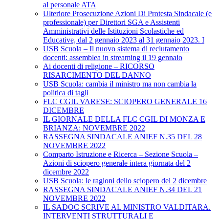
al personale ATA
Ulteriore Prosecuzione Azioni Di Protesta Sindacale (e
professionale) per Direttori SGA e Assistenti
Amministrativi delle Istituzioni Scolastiche ed
Educative, dal 2 gennaio 2023 al 31 gennaio 2023. I
USB Scuola – Il nuovo sistema di reclutamento
docenti: assemblea in streaming il 19 gennaio
Ai docenti di religione – RICORSO
RISARCIMENTO DEL DANNO
USB Scuola: cambia il ministro ma non cambia la
politica di tagli
FLC CGIL VARESE: SCIOPERO GENERALE 16
DICEMBRE
IL GIORNALE DELLA FLC CGIL DI MONZA E
BRIANZA: NOVEMBRE 2022
RASSEGNA SINDACALE ANIEF N.35 DEL 28
NOVEMBRE 2022
Comparto Istruzione e Ricerca – Sezione Scuola –
Azioni di sciopero generale intera giornata del 2
dicembre 2022
USB Scuola: le ragioni dello sciopero del 2 dicembre
RASSEGNA SINDACALE ANIEF N.34 DEL 21
NOVEMBRE 2022
IL SADOC SCRIVE AL MINISTRO VALDITARA.
INTERVENTI STRUTTURALI E