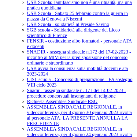
USB Scuola: l'antifascismo non è una ritualità, ma una
pratica quotidiana
USB Scuola - Sabato 25 febbraio contro la guerra in
piazza da Genova a Niscemi
USB Scuola - solidarietà al Preside Savino
SGB scuola - Solidarietà alla dirigente del Liceo
scientifico di Firenze
FENSIR - costituzione albo formatori - personale ATA
e docenti
SNADIR - rassegna sindacale n.172 del 17-02-2023 -
incontro al MIM per la predisposizione del concorso
ordinario e straordinario
USB avvia la consulenza sulla mobilità docenti e ata
2023-2024
CISL scuola - Concorso di preparazione TFA sostegno
VIII ciclo 2023
Snadir - rassegna sindacale n. 171 del 14-02-2023 -
procedure concorsuali insengnanti di religione
Richiesta Assemblea Sindacale RSU
ASSEMBLEA SINDACALE REGIONALE, in
videoconferenza, per il giorno 30 gennaio 2023 rivolta
al personale ATA. LA PRESENTE ANNULLA LA
PRECEDENTE
ASSEMBLEA SINDACALE REGIONALE, in
videoconferenza, per il giorno 24 gennaio 2023 rivolta