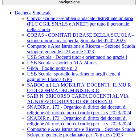
navigazione
Bacheca Sindacale
Convocazione assemblea sindacale distrettuale unitaria
(FLC CGIL SNALS e ANIEF) per tutto il personale
della scuola
COBAS - COMITATI DI BASE DELLA SCUOLA -
sciopero proclamato per la giornata del 05.05.2023
Comparto e Area Istruzione e Ricerca – Sezione Scuola
sciopero generale il 21 aprile 2023
USB Scuola - Docenti tutor e orientatori no grazie !
USB Scuola - sportello ATA 24 mesi
Gilda - Foglio notizie n. 2
USB Scuola: sportello inserimento negli elenchi
aggiuntivi I fascia GPS
SADOC n.1 LA MOBILITA' DOCENTI : IL MU R
O DI GOMMA DEL MINISTE R O
SAIR N. 3RICORSO CARTA DOCENTI AL VIA
AL NUOVO GRUPPO DI RICORRENTI
SNADIR n. 173 - Organico di diritto dei docenti di
religione (di ruolo e non di ruolo) per l'a.s. 2023/2024
SNADIR n. 173 - Organico di diritto dei docenti di
religione (di ruolo e non di ruolo) per l'a.s. 2023/2024
Comparto e Area Istruzione e Ricerca – Sezione Scuola
Sciopero generale proclamato per l’8 marzo 2023