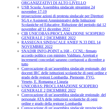
ORGANIZZATIVI DI ALTO LIVELLO
USB Scuola: Assemblea sindacale streaming 24
novembre 17-19
prosecuzione azioni di protesta sindacale per Direttori
SGA e Assistenti Amministrativi delle Istituzioni
Scolastiche ed Educative. Riduzione del periodo dal 12
novembre all’11 dicembre 2022
CIB UNICOBAS:PROCLAMAZIONE SCIOPERO
GENERALE 2 DICEMBRE 2022
RASSEGNA SINDACALE ANIEF N.33 DEL 14
NOVEMBRE 2022
SNADIR INFO-POINT n.168 – CCNL: firmato
accordo politico con ministro Valditara. Arretrati e
incrementi concordati saranno corrisposti a dicembre a
tutto
Convocazione di un’assemblea sindacale regionale, dei
docenti IRC delle istituzioni scolastiche di ogni ordine e
grado delle regioni Lombardia, Piemonte, FVG,
Veneto, E. Romagna e Liguria
UNICOBAS: PROCLAMAZIONE SCIOPERO
GENERALE 2 DICEMBRE 2022
Convocazione di un’assemblea sindacale regionale, del
personale ATA delle istituzioni scolastiche di ogni
ordine e grado della regione Lombardia
Convocazione di un’assemblea sindacale provinciale,