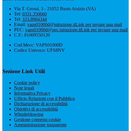
Via T. Grossi, 3 - 21052 Busto Arsizio (VA)
Tel:
0331.350660
Tel:
333.8904344
Email:
vaps01000d@istruzione.it
Link per inviare una mail
PEC:
vaps01000d@pec.istruzione.it
Link per inviare una mail
C.F.: 81009550120
Cod.Mecc: VAPS01000D
Codice Univoco: UFS8NV
Sezione Link Utili
Cookie policy
Note legali
Informativa Privacy
Ufficio Relazioni con il Pubblico
Dichiarazione di accessibilità
Obiettivi di accessibilità
Whistleblowing
Gestione consensi cookie
Amministrazione trasparente