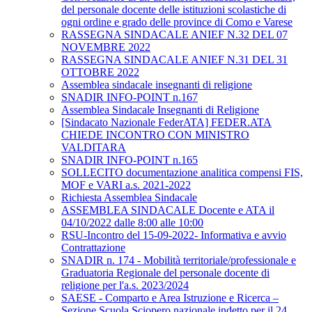
del personale docente delle istituzioni scolastiche di
ogni ordine e grado delle province di Como e Varese
RASSEGNA SINDACALE ANIEF N.32 DEL 07
NOVEMBRE 2022
RASSEGNA SINDACALE ANIEF N.31 DEL 31
OTTOBRE 2022
Assemblea sindacale insegnanti di religione
SNADIR INFO-POINT n.167
Assemblea Sindacale Insegnanti di Religione
[Sindacato Nazionale FederATA] FEDER.ATA
CHIEDE INCONTRO CON MINISTRO
VALDITARA
SNADIR INFO-POINT n.165
SOLLECITO documentazione analitica compensi FIS,
MOF e VARI a.s. 2021-2022
Richiesta Assemblea Sindacale
ASSEMBLEA SINDACALE Docente e ATA il
04/10/2022 dalle 8:00 alle 10:00
RSU-Incontro del 15-09-2022- Informativa e avvio
Contrattazione
SNADIR n. 174 - Mobilità territoriale/professionale e
Graduatoria Regionale del personale docente di
religione per l'a.s. 2023/2024
SAESE - Comparto e Area Istruzione e Ricerca –
Sezione Scuola Sciopero nazionale indetto per il 24