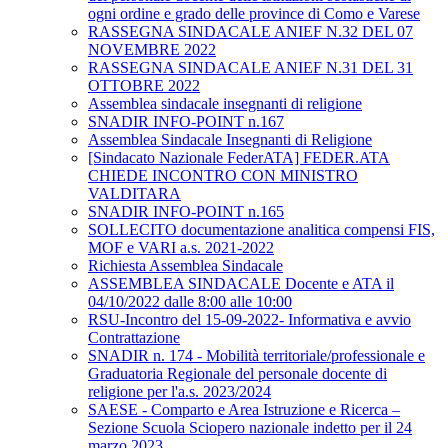
ogni ordine e grado delle province di Como e Varese
RASSEGNA SINDACALE ANIEF N.32 DEL 07
NOVEMBRE 2022
RASSEGNA SINDACALE ANIEF N.31 DEL 31
OTTOBRE 2022
Assemblea sindacale insegnanti di religione
SNADIR INFO-POINT n.167
Assemblea Sindacale Insegnanti di Religione
[Sindacato Nazionale FederATA] FEDER.ATA
CHIEDE INCONTRO CON MINISTRO
VALDITARA
SNADIR INFO-POINT n.165
SOLLECITO documentazione analitica compensi FIS,
MOF e VARI a.s. 2021-2022
Richiesta Assemblea Sindacale
ASSEMBLEA SINDACALE Docente e ATA il
04/10/2022 dalle 8:00 alle 10:00
RSU-Incontro del 15-09-2022- Informativa e avvio
Contrattazione
SNADIR n. 174 - Mobilità territoriale/professionale e
Graduatoria Regionale del personale docente di
religione per l'a.s. 2023/2024
SAESE - Comparto e Area Istruzione e Ricerca –
Sezione Scuola Sciopero nazionale indetto per il 24
marzo 2023