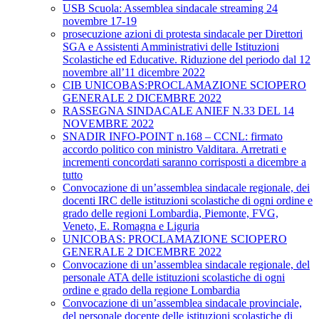
USB Scuola: Assemblea sindacale streaming 24
novembre 17-19
prosecuzione azioni di protesta sindacale per Direttori
SGA e Assistenti Amministrativi delle Istituzioni
Scolastiche ed Educative. Riduzione del periodo dal 12
novembre all’11 dicembre 2022
CIB UNICOBAS:PROCLAMAZIONE SCIOPERO
GENERALE 2 DICEMBRE 2022
RASSEGNA SINDACALE ANIEF N.33 DEL 14
NOVEMBRE 2022
SNADIR INFO-POINT n.168 – CCNL: firmato
accordo politico con ministro Valditara. Arretrati e
incrementi concordati saranno corrisposti a dicembre a
tutto
Convocazione di un’assemblea sindacale regionale, dei
docenti IRC delle istituzioni scolastiche di ogni ordine e
grado delle regioni Lombardia, Piemonte, FVG,
Veneto, E. Romagna e Liguria
UNICOBAS: PROCLAMAZIONE SCIOPERO
GENERALE 2 DICEMBRE 2022
Convocazione di un’assemblea sindacale regionale, del
personale ATA delle istituzioni scolastiche di ogni
ordine e grado della regione Lombardia
Convocazione di un’assemblea sindacale provinciale,
del personale docente delle istituzioni scolastiche di