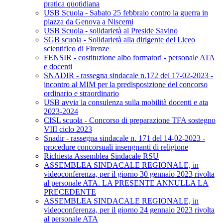
pratica quotidiana
USB Scuola - Sabato 25 febbraio contro la guerra in
piazza da Genova a Niscemi
USB Scuola - solidarietà al Preside Savino
SGB scuola - Solidarietà alla dirigente del Liceo
scientifico di Firenze
FENSIR - costituzione albo formatori - personale ATA
e docenti
SNADIR - rassegna sindacale n.172 del 17-02-2023 -
incontro al MIM per la predisposizione del concorso
ordinario e straordinario
USB avvia la consulenza sulla mobilità docenti e ata
2023-2024
CISL scuola - Concorso di preparazione TFA sostegno
VIII ciclo 2023
Snadir - rassegna sindacale n. 171 del 14-02-2023 -
procedure concorsuali insengnanti di religione
Richiesta Assemblea Sindacale RSU
ASSEMBLEA SINDACALE REGIONALE, in
videoconferenza, per il giorno 30 gennaio 2023 rivolta
al personale ATA. LA PRESENTE ANNULLA LA
PRECEDENTE
ASSEMBLEA SINDACALE REGIONALE, in
videoconferenza, per il giorno 24 gennaio 2023 rivolta
al personale ATA