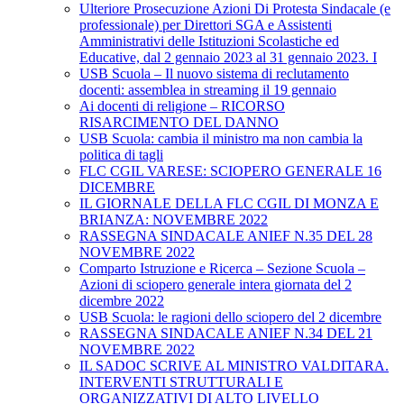
Ulteriore Prosecuzione Azioni Di Protesta Sindacale (e
professionale) per Direttori SGA e Assistenti
Amministrativi delle Istituzioni Scolastiche ed
Educative, dal 2 gennaio 2023 al 31 gennaio 2023. I
USB Scuola – Il nuovo sistema di reclutamento
docenti: assemblea in streaming il 19 gennaio
Ai docenti di religione – RICORSO
RISARCIMENTO DEL DANNO
USB Scuola: cambia il ministro ma non cambia la
politica di tagli
FLC CGIL VARESE: SCIOPERO GENERALE 16
DICEMBRE
IL GIORNALE DELLA FLC CGIL DI MONZA E
BRIANZA: NOVEMBRE 2022
RASSEGNA SINDACALE ANIEF N.35 DEL 28
NOVEMBRE 2022
Comparto Istruzione e Ricerca – Sezione Scuola –
Azioni di sciopero generale intera giornata del 2
dicembre 2022
USB Scuola: le ragioni dello sciopero del 2 dicembre
RASSEGNA SINDACALE ANIEF N.34 DEL 21
NOVEMBRE 2022
IL SADOC SCRIVE AL MINISTRO VALDITARA.
INTERVENTI STRUTTURALI E
ORGANIZZATIVI DI ALTO LIVELLO