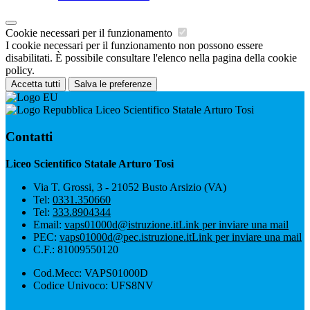
Cookie necessari per il funzionamento
I cookie necessari per il funzionamento non possono essere
disabilitati. È possibile consultare l'elenco nella pagina della cookie
policy.
Accetta tutti
Salva le preferenze
Liceo Scientifico Statale Arturo Tosi
Contatti
Liceo Scientifico Statale Arturo Tosi
Via T. Grossi, 3 - 21052 Busto Arsizio (VA)
Tel:
0331.350660
Tel:
333.8904344
Email:
vaps01000d@istruzione.it
Link per inviare una mail
PEC:
vaps01000d@pec.istruzione.it
Link per inviare una mail
C.F.: 81009550120
Cod.Mecc: VAPS01000D
Codice Univoco: UFS8NV