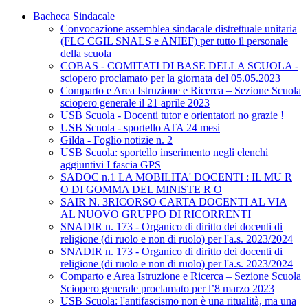
Bacheca Sindacale
Convocazione assemblea sindacale distrettuale unitaria
(FLC CGIL SNALS e ANIEF) per tutto il personale
della scuola
COBAS - COMITATI DI BASE DELLA SCUOLA -
sciopero proclamato per la giornata del 05.05.2023
Comparto e Area Istruzione e Ricerca – Sezione Scuola
sciopero generale il 21 aprile 2023
USB Scuola - Docenti tutor e orientatori no grazie !
USB Scuola - sportello ATA 24 mesi
Gilda - Foglio notizie n. 2
USB Scuola: sportello inserimento negli elenchi
aggiuntivi I fascia GPS
SADOC n.1 LA MOBILITA' DOCENTI : IL MU R
O DI GOMMA DEL MINISTE R O
SAIR N. 3RICORSO CARTA DOCENTI AL VIA
AL NUOVO GRUPPO DI RICORRENTI
SNADIR n. 173 - Organico di diritto dei docenti di
religione (di ruolo e non di ruolo) per l'a.s. 2023/2024
SNADIR n. 173 - Organico di diritto dei docenti di
religione (di ruolo e non di ruolo) per l'a.s. 2023/2024
Comparto e Area Istruzione e Ricerca – Sezione Scuola
Sciopero generale proclamato per l’8 marzo 2023
USB Scuola: l'antifascismo non è una ritualità, ma una