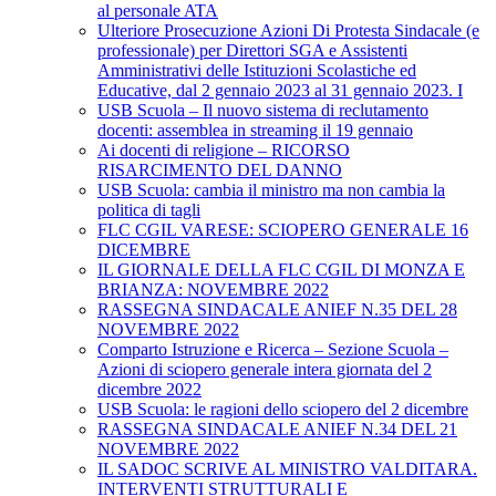
al personale ATA
Ulteriore Prosecuzione Azioni Di Protesta Sindacale (e
professionale) per Direttori SGA e Assistenti
Amministrativi delle Istituzioni Scolastiche ed
Educative, dal 2 gennaio 2023 al 31 gennaio 2023. I
USB Scuola – Il nuovo sistema di reclutamento
docenti: assemblea in streaming il 19 gennaio
Ai docenti di religione – RICORSO
RISARCIMENTO DEL DANNO
USB Scuola: cambia il ministro ma non cambia la
politica di tagli
FLC CGIL VARESE: SCIOPERO GENERALE 16
DICEMBRE
IL GIORNALE DELLA FLC CGIL DI MONZA E
BRIANZA: NOVEMBRE 2022
RASSEGNA SINDACALE ANIEF N.35 DEL 28
NOVEMBRE 2022
Comparto Istruzione e Ricerca – Sezione Scuola –
Azioni di sciopero generale intera giornata del 2
dicembre 2022
USB Scuola: le ragioni dello sciopero del 2 dicembre
RASSEGNA SINDACALE ANIEF N.34 DEL 21
NOVEMBRE 2022
IL SADOC SCRIVE AL MINISTRO VALDITARA.
INTERVENTI STRUTTURALI E