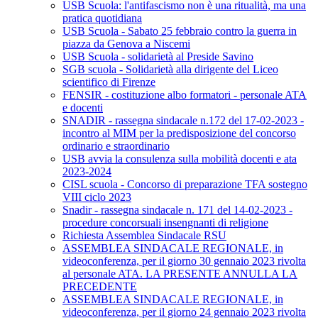
USB Scuola: l'antifascismo non è una ritualità, ma una
pratica quotidiana
USB Scuola - Sabato 25 febbraio contro la guerra in
piazza da Genova a Niscemi
USB Scuola - solidarietà al Preside Savino
SGB scuola - Solidarietà alla dirigente del Liceo
scientifico di Firenze
FENSIR - costituzione albo formatori - personale ATA
e docenti
SNADIR - rassegna sindacale n.172 del 17-02-2023 -
incontro al MIM per la predisposizione del concorso
ordinario e straordinario
USB avvia la consulenza sulla mobilità docenti e ata
2023-2024
CISL scuola - Concorso di preparazione TFA sostegno
VIII ciclo 2023
Snadir - rassegna sindacale n. 171 del 14-02-2023 -
procedure concorsuali insengnanti di religione
Richiesta Assemblea Sindacale RSU
ASSEMBLEA SINDACALE REGIONALE, in
videoconferenza, per il giorno 30 gennaio 2023 rivolta
al personale ATA. LA PRESENTE ANNULLA LA
PRECEDENTE
ASSEMBLEA SINDACALE REGIONALE, in
videoconferenza, per il giorno 24 gennaio 2023 rivolta