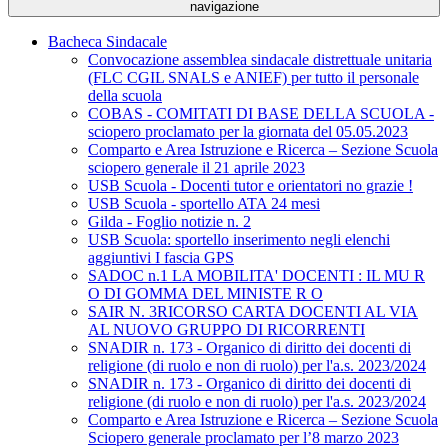
navigazione
Bacheca Sindacale
Convocazione assemblea sindacale distrettuale unitaria
(FLC CGIL SNALS e ANIEF) per tutto il personale
della scuola
COBAS - COMITATI DI BASE DELLA SCUOLA -
sciopero proclamato per la giornata del 05.05.2023
Comparto e Area Istruzione e Ricerca – Sezione Scuola
sciopero generale il 21 aprile 2023
USB Scuola - Docenti tutor e orientatori no grazie !
USB Scuola - sportello ATA 24 mesi
Gilda - Foglio notizie n. 2
USB Scuola: sportello inserimento negli elenchi
aggiuntivi I fascia GPS
SADOC n.1 LA MOBILITA' DOCENTI : IL MU R
O DI GOMMA DEL MINISTE R O
SAIR N. 3RICORSO CARTA DOCENTI AL VIA
AL NUOVO GRUPPO DI RICORRENTI
SNADIR n. 173 - Organico di diritto dei docenti di
religione (di ruolo e non di ruolo) per l'a.s. 2023/2024
SNADIR n. 173 - Organico di diritto dei docenti di
religione (di ruolo e non di ruolo) per l'a.s. 2023/2024
Comparto e Area Istruzione e Ricerca – Sezione Scuola
Sciopero generale proclamato per l’8 marzo 2023