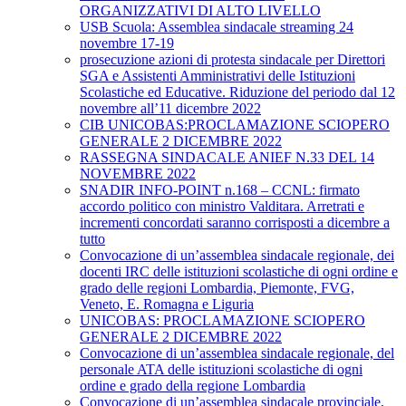
ORGANIZZATIVI DI ALTO LIVELLO
USB Scuola: Assemblea sindacale streaming 24
novembre 17-19
prosecuzione azioni di protesta sindacale per Direttori
SGA e Assistenti Amministrativi delle Istituzioni
Scolastiche ed Educative. Riduzione del periodo dal 12
novembre all’11 dicembre 2022
CIB UNICOBAS:PROCLAMAZIONE SCIOPERO
GENERALE 2 DICEMBRE 2022
RASSEGNA SINDACALE ANIEF N.33 DEL 14
NOVEMBRE 2022
SNADIR INFO-POINT n.168 – CCNL: firmato
accordo politico con ministro Valditara. Arretrati e
incrementi concordati saranno corrisposti a dicembre a
tutto
Convocazione di un’assemblea sindacale regionale, dei
docenti IRC delle istituzioni scolastiche di ogni ordine e
grado delle regioni Lombardia, Piemonte, FVG,
Veneto, E. Romagna e Liguria
UNICOBAS: PROCLAMAZIONE SCIOPERO
GENERALE 2 DICEMBRE 2022
Convocazione di un’assemblea sindacale regionale, del
personale ATA delle istituzioni scolastiche di ogni
ordine e grado della regione Lombardia
Convocazione di un’assemblea sindacale provinciale,