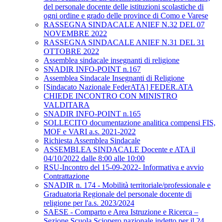
del personale docente delle istituzioni scolastiche di
ogni ordine e grado delle province di Como e Varese
RASSEGNA SINDACALE ANIEF N.32 DEL 07
NOVEMBRE 2022
RASSEGNA SINDACALE ANIEF N.31 DEL 31
OTTOBRE 2022
Assemblea sindacale insegnanti di religione
SNADIR INFO-POINT n.167
Assemblea Sindacale Insegnanti di Religione
[Sindacato Nazionale FederATA] FEDER.ATA
CHIEDE INCONTRO CON MINISTRO
VALDITARA
SNADIR INFO-POINT n.165
SOLLECITO documentazione analitica compensi FIS,
MOF e VARI a.s. 2021-2022
Richiesta Assemblea Sindacale
ASSEMBLEA SINDACALE Docente e ATA il
04/10/2022 dalle 8:00 alle 10:00
RSU-Incontro del 15-09-2022- Informativa e avvio
Contrattazione
SNADIR n. 174 - Mobilità territoriale/professionale e
Graduatoria Regionale del personale docente di
religione per l'a.s. 2023/2024
SAESE - Comparto e Area Istruzione e Ricerca –
Sezione Scuola Sciopero nazionale indetto per il 24