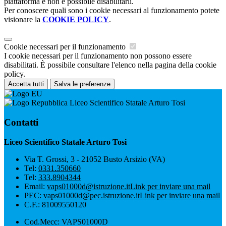
piattaforma e non è possibile disabilitarli.
Per conoscere quali sono i cookie necessari al funzionamento potete
visionare la
COOKIE POLICY
.
Cookie necessari per il funzionamento
I cookie necessari per il funzionamento non possono essere
disabilitati. È possibile consultare l'elenco nella pagina della cookie
policy.
Accetta tutti
Salva le preferenze
Liceo Scientifico Statale Arturo Tosi
Contatti
Liceo Scientifico Statale Arturo Tosi
Via T. Grossi, 3 - 21052 Busto Arsizio (VA)
Tel:
0331.350660
Tel:
333.8904344
Email:
vaps01000d@istruzione.it
Link per inviare una mail
PEC:
vaps01000d@pec.istruzione.it
Link per inviare una mail
C.F.: 81009550120
Cod.Mecc: VAPS01000D